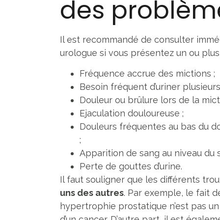
des problème
Il est recommandé de consulter immé
urologue si vous présentez un ou plu
Fréquence accrue des mictions ;
Besoin fréquent d’uriner plusieurs
Douleur ou brûlure lors de la mict
Ejaculation douloureuse ;
Douleurs fréquentes au bas du dos
;
Apparition de sang au niveau du 
Perte de gouttes d’urine.
Il faut souligner que les différents tr
uns des autres
. Par exemple, le fait d
hypertrophie prostatique n’est pas u
d’un cancer. D’autre part, il est égale