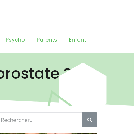
Psycho
Parents
Enfant
prostate ?