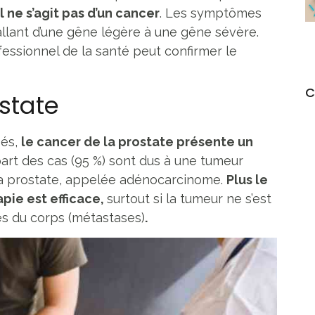
il ne s’agit pas d’un cancer
. Les symptômes
allant d’une gêne légère à une gêne sévère.
essionnel de la santé peut confirmer le
C
state
pés,
le cancer de la prostate présente un
part des cas (95 %) sont dus à une tumeur
 la prostate, appelée adénocarcinome.
Plus le
apie est efficace,
surtout si la tumeur ne s’est
es du corps (métastases)
.