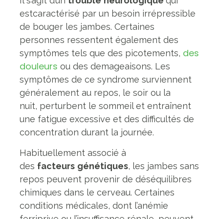
Il s’agit d’un
trouble
neurologique
qui
estcaractérisé par un besoin irrépressible
de bouger les jambes. Certaines
personnes ressentent également des
des
symptômes tels que des picotements,
douleurs
ou des demageaisons. Les
symptômes de ce syndrome surviennent
généralement au repos, le soir ou la
nuit, perturbent le sommeil et entraînent
une fatigue excessive et des difficultés de
concentration durant la journée.
Habituellement associé à
des
facteurs
génétiques
, les jambes sans
repos peuvent provenir de déséquilibres
chimiques dans le cerveau. Certaines
conditions médicales, dont l’anémie
ferriprive ou l’insuffisance rénale, peuvent